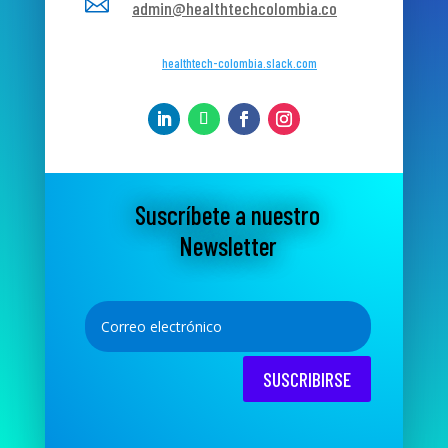

admin@healthtechcolombia.co
healthtech-colombia.slack.com
Suscríbete a nuestro
Newsletter
SUSCRIBIRSE