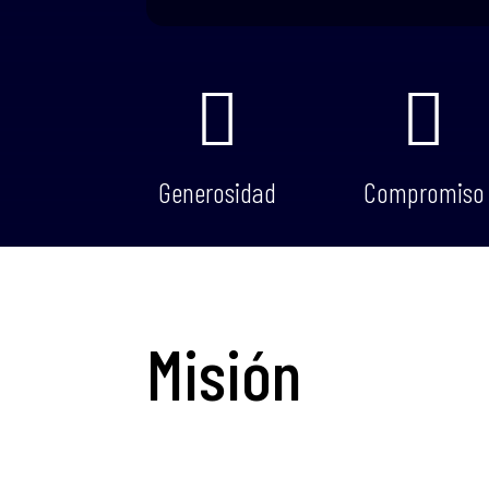


Generosidad
Compromiso
Misión