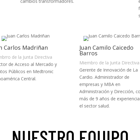
cambios transformadores.
n Carlos Madriñan
Juan Camilo Caicedo
Barros
brro de la Junta Directiva
Miembro de la Junta Directiva
ctor de Acceso al Mercado y
Gerente de Innovación de La
tos Públicos en Medtronic
Cardio. Administrador de
noamérica Central.
empresas y MBA en
Administración y Dirección, c
más de 9 años de experiencia
el sector salud.
NUESTRO EQUIPO