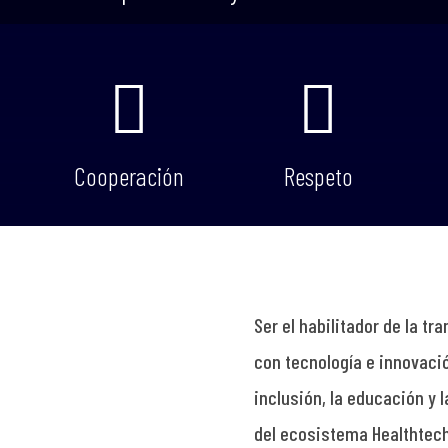


Cooperación
Respeto
Ser el habilitador de la t
con tecnología e innovaci
inclusión, la educación y 
del ecosistema Healthtec