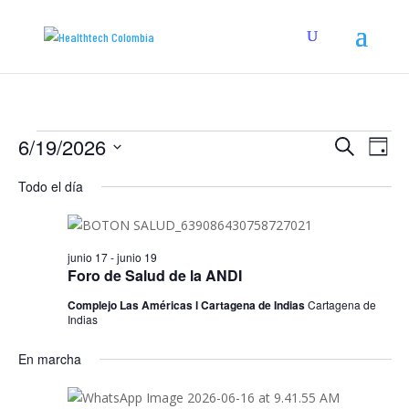
Eventos
Navega
Na
6/19/2026
Buscar
Día
de
de
for
Seleccionar
vis
búsqu
Todo el día
junio
fecha.
de
y
19,
Eve
vistas
2026
de
junio 17
-
junio 19
Foro de Salud de la ANDI
Evento
Complejo Las Américas l Cartagena de Indias
Cartagena de
Indias
En marcha