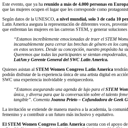
Este evento, que ya ha
reunido a más de 4.000 personas en Europ
que las mujeres ocupen el lugar que les corresponde como protagonistas
Según datos de la UNESCO,
a nivel mundial, solo 3 de cada 10 p
Latin America asegura la representación de diferentes voces, provenien
que enfrentan las mujeres en las carreras STEM, y generar soluciones 
“Estamos increíblemente emocionadas de traer el STEM Women 
incansablemente para cerrar las brechas de género en los camp
en estos sectores. Desde su concepción, nuestro propósito ha
s
Queremos que todas las participantes se sientan empoderadas, 
LatAm y Gerente General del SWC Latin America.
Quienes asistan al
STEM Women Congress Latin America
tendrán
podrán disfrutar de la experiencia única de una artista digital en acc
SWC una experiencia inolvidable y enriquecedora.
“Estamos asegurando una agenda de lujo para el
STEM Wome
única, y diversa para que la conversación sobre el talento fe
tangible”. Comenta
Joanna Prieto – Cofundadora de Geek Gi
La invitación se extiende de manera masiva a la academia, la comunidad,
femenino y a contribuir a un futuro más inclusivo y equitativo.
El STEM Women Congress Latin America
cuenta con el apoyo de