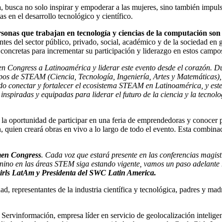
a
, busca no solo inspirar y empoderar a las mujeres, sino también impuls
 en el desarrollo tecnológico y científico.
ersonas que trabajan en tecnología y ciencias de la computación so
tes del sector público, privado, social, académico y de la sociedad en g
concretas para incrementar su participación y liderazgo en estos campo
Congress a Latinoamérica y liderar este evento desde el corazón. D
os de STEAM (Ciencia, Tecnología, Ingeniería, Artes y Matemáticas), 
ido conectar y fortalecer el ecosistema STEAM en Latinoamérica, y est
inspiradas y equipadas para liderar el futuro de la ciencia y la tecno
 la oportunidad de participar en una feria de emprendedoras y conocer
ión, quien creará obras en vivo a lo largo de todo el evento. Esta comb
n Congress
. Cada voz que estará presente en las conferencias magist
menino en las áreas STEM siga estando vigente, vamos un paso adelante
rls LatAm y Presidenta del SWC Latin America.
 representantes de la industria científica y tecnológica, padres y madre
 Servinformación, empresa líder en servicio de geolocalización inteli