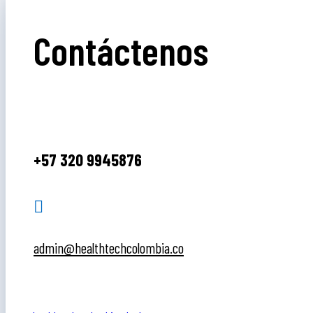
Contáctenos
+57 320 9945876

admin@healthtechcolombia.co