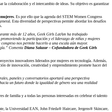
ar la colaboración y el intercambio de ideas. Su objetivo es garantizar
n mujeres
. Es por ello que la agenda del STEM Women Congress
eneral. Esta diversidad de perspectivas permite abordar los desafíos
s.
urante más de 12 años, Geek Girls LatAm ha trabajado
promoviendo la participación y el liderazgo de niñas y mujeres
e congreso nos permite hacerlo a una escala aún mayor.
logía.” Comenta
Diana Salazar – Cofundadora de Geek Girls
 proyectos innovadores liderados por mujeres en tecnología. Además,
inación de innovación, creatividad y emprendimiento promete hacer del
rales, paneles y conversatorios aportará una perspectiva
 hacia un futuro donde la igualdad de género sea una realidad
s de familia y a todas las personas interesadas en celebrar el talento
gente, la Universidad EAN, John Frieda® Haircare, Jergens® Skincare,