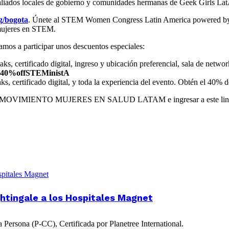
liados locales de gobierno y comunidades hermanas de Geek Girls La
g/bogota
. Únete al STEM Women Congress Latin America powered by 
s mujeres en STEM.
tamos a participar unos descuentos especiales:
s, certificado digital, ingreso y ubicación preferencial, sala de netwo
0%offSTEMinistA
s, certificado digital, y toda la experiencia del evento. Obtén el 40% 
te del MOVIMIENTO MUJERES EN SALUD LATAM e ingresar a este link p
htingale a los Hospitales Magnet
Persona (P-CC), Certificada por Planetree International.