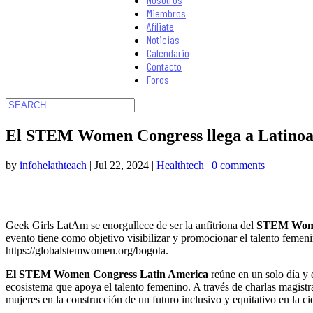
Miembros
Afíliate
Noticias
Calendario
Contacto
Foros
El STEM Women Congress llega a Latinoamér
by
infohelathteach
|
Jul 22, 2024
|
Healthtech
|
0 comments
Geek Girls LatAm se enorgullece de ser la anfitriona del
STEM Wom
evento tiene como objetivo visibilizar y promocionar el talento fem
https://globalstemwomen.org/bogota.
El STEM Women Congress Latin America
reúne en un solo día y 
ecosistema que apoya el talento femenino. A través de charlas magistra
mujeres en la construcción de un futuro inclusivo y equitativo en la ci