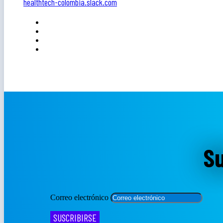
healthtech-colombia.slack.com
Su
Correo electrónico
SUSCRIBIRSE