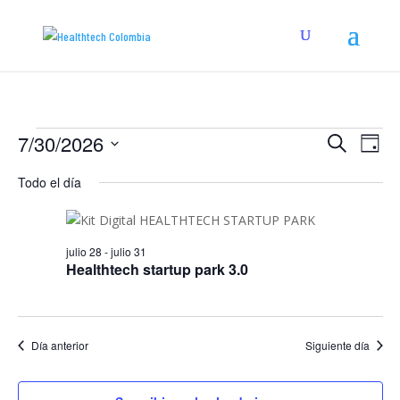
Eventos
Navega
Na
7/30/2026
Buscar
Día
de
de
for
Seleccionar
vis
búsqu
Todo el día
julio
fecha.
de
y
30,
Eve
vistas
2026
de
julio 28
-
julio 31
Healthtech startup park 3.0
Evento
Día anterior
Siguiente día