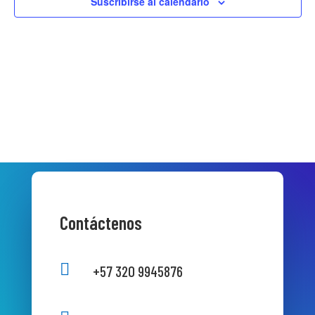
Suscribirse al calendario
Contáctenos

+57 320 9945876