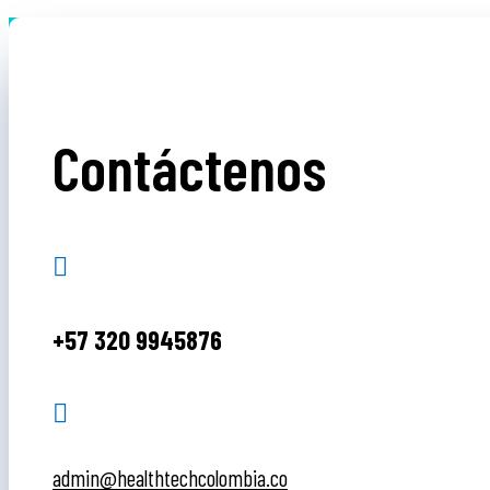
Contáctenos

+57 320 9945876

admin@healthtechcolombia.co