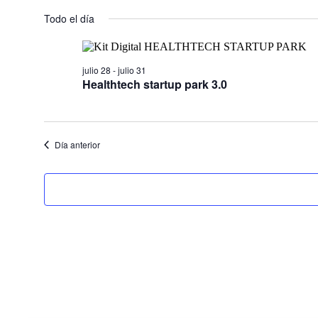
for
Seleccionar
fecha.
Todo el día
julio
28,
2026
julio 28
-
julio 31
Healthtech startup park 3.0
Día anterior