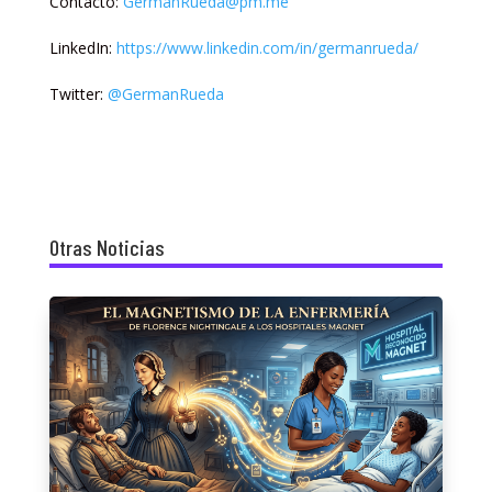
Contacto:
GermanRueda@pm.me
LinkedIn:
https://www.linkedin.com/in/germanrueda/
Twitter:
@GermanRueda
Otras Noticias