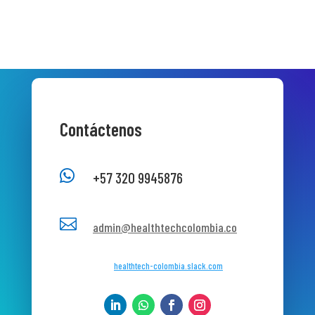
Contáctenos

+57 320 9945876

admin@healthtechcolombia.co
healthtech-colombia.slack.com