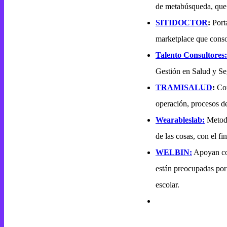
de metabúsqueda, que fa
SITIDOCTOR
:
Porta
marketplace que consol
Talento Consultores:
Gestión en Salud y Se
TRAMISALUD
:
Com
operación, procesos de
Wearableslab:
Metodol
de las cosas, con el f
WELBIN:
Apoyan col
están preocupadas por 
escolar.