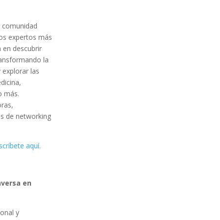
a comunidad
los expertos más
á en descubrir
ransformando la
explorar las
dicina,
ho más.
ras,
s de networking
scríbete aquí.
nversa en
onal y