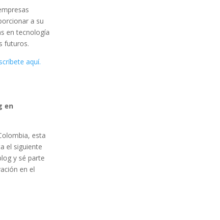
 empresas
porcionar a su
as en tecnología
s futuros.
scríbete aquí.
g en
Colombia, esta
 el siguiente
log y sé parte
ación en el