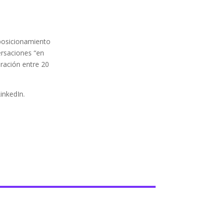
 posicionamiento
rsaciones “en
uración entre
20
inkedIn.