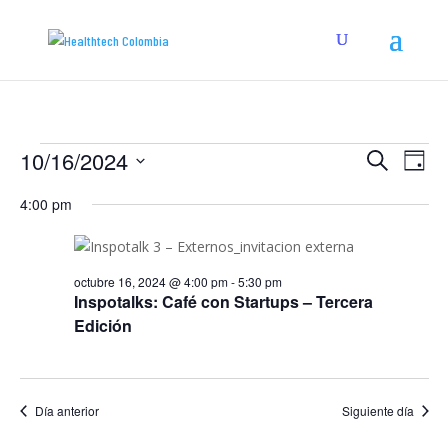
Eventos
Navega
Na
10/16/2024
Buscar
Día
de
de
for
Seleccionar
vis
búsqu
4:00 pm
octubre
fecha.
de
y
16,
Eve
vistas
2024
de
octubre 16, 2024 @ 4:00 pm
-
5:30 pm
Inspotalks: Café con Startups – Tercera
Evento
Edición
Día anterior
Siguiente día