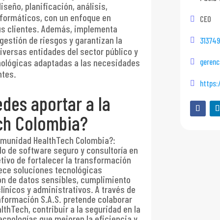
iseño, planificación, análisis,
formáticos, con un enfoque en
CEO
us clientes. Además, implementa
gestión de riesgos y garantizan la
31374
iversas entidades del sector público y
nológicas adaptadas a las necesidades
geren
ntes.
https:
des aportar a la
ch Colombia?
comunidad HealthTech Colombia?
:
lo de software seguro y consultoría en
etivo de fortalecer la transformación
rece soluciones tecnológicas
ón de datos sensibles, cumplimiento
ínicos y administrativos. A través de
Información S.A.S. pretende colaborar
thTech, contribuir a la seguridad en la
 tecnologías que mejoren la eficiencia y