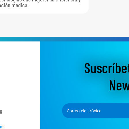
mación médica.
Suscríbe
New
o
om