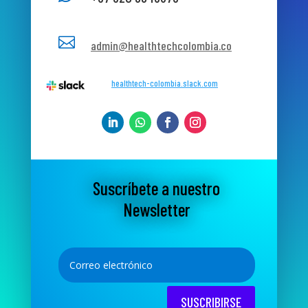

admin@healthtechcolombia.co
healthtech-colombia.slack.com
Suscríbete a nuestro
Newsletter
SUSCRIBIRSE