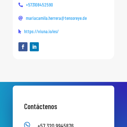
+573108452590
mariacamila.herrera@tensoreye.de
https://viuna.io/es/
Contáctenos

+57 320 9945876