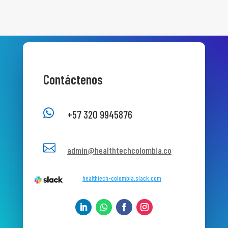
Contáctenos

+57 320 9945876

admin@healthtechcolombia.co
healthtech-colombia.slack.com