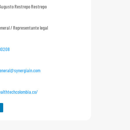
Augusto Restrepo Restrepo
eneral / Representante legal
80208
eneral@synergiain.com
ealthtechcolombia.co/