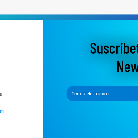
Suscríbe
New
o
om