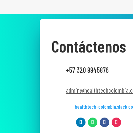
Contáctenos
+57 320 9945876
admin@healthtechcolombia.c
healthtech-colombia.slack.c