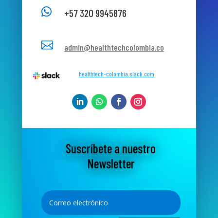

+57 320 9945876

admin@healthtechcolombia.co
healthtech-colombia.slack.com
Suscríbete a nuestro
Newsletter