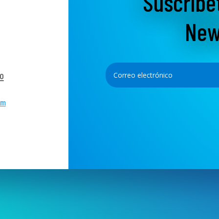
Suscríbe
New
o
om