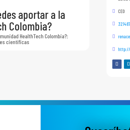
des aportar a la
CEO
ch Colombia?
32148
comunidad HealthTech Colombia?
:
renace
es científicas
http:/