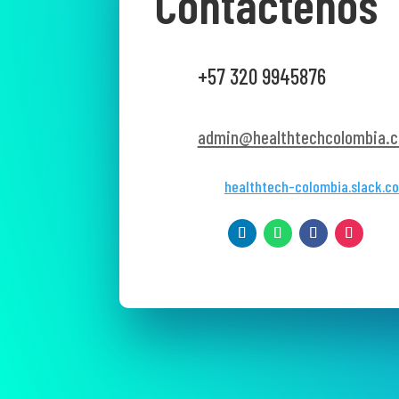
Contáctenos
+57 320 9945876
admin@healthtechcolombia.c
healthtech-colombia.slack.c