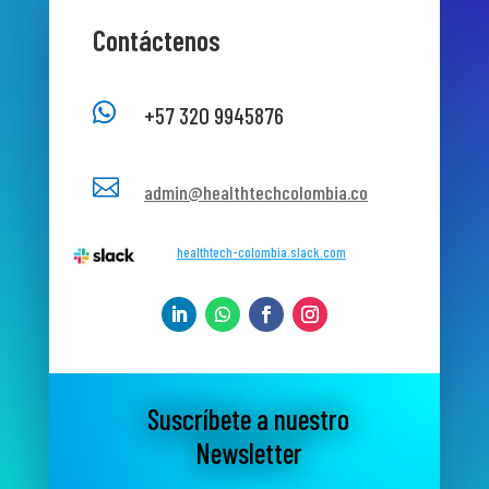
Contáctenos

+57 320 9945876

admin@healthtechcolombia.co
healthtech-colombia.slack.com
Suscríbete a nuestro
Newsletter