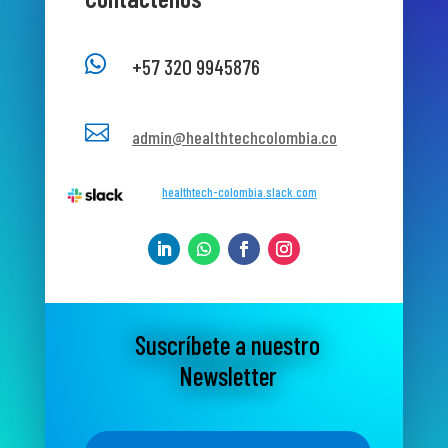

+57 320 9945876

admin@healthtechcolombia.co
healthtech-colombia.slack.com
Suscríbete a nuestro
Newsletter