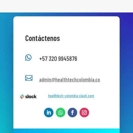
Contáctenos

+57 320 9945876

admin@healthtechcolombia.co
healthtech-colombia.slack.com