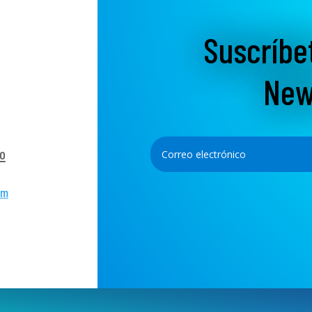
Suscríbe
New
o
om