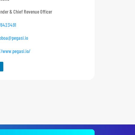
nder & Chief Revenue Officer
76423491
loboa@pegasi.io
//www.pegasi.io/