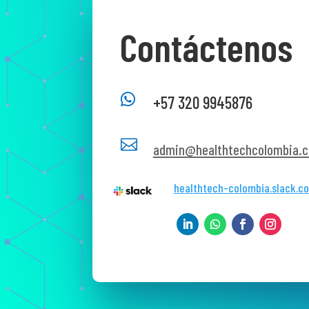
Contáctenos

+57 320 9945876

admin@healthtechcolombia.c
healthtech-colombia.slack.c