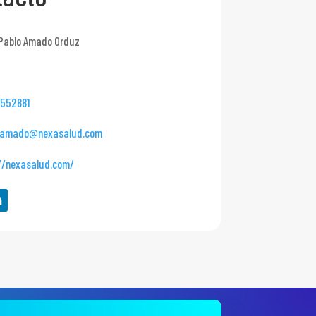
Pablo Amado Orduz
552881
.amado@nexasalud.com
//nexasalud.com/