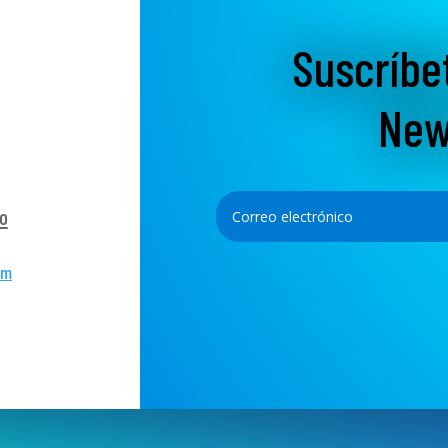
Suscríbe
New
o
om