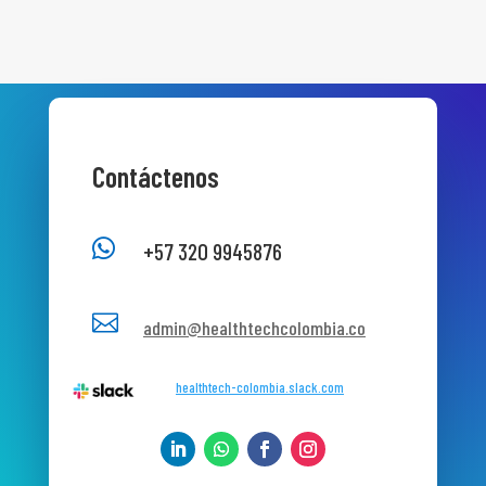
Contáctenos

+57 320 9945876

admin@healthtechcolombia.co
healthtech-colombia.slack.com