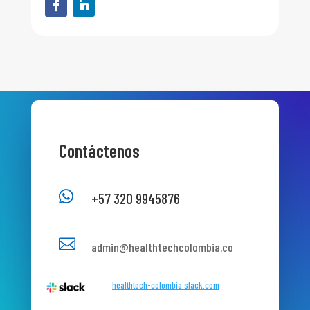
Contáctenos

+57 320 9945876

admin@healthtechcolombia.co
healthtech-colombia.slack.com