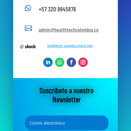

+57 320 9945876

admin@healthtechcolombia.co
healthtech-colombia.slack.com
Suscríbete a nuestro
Newsletter