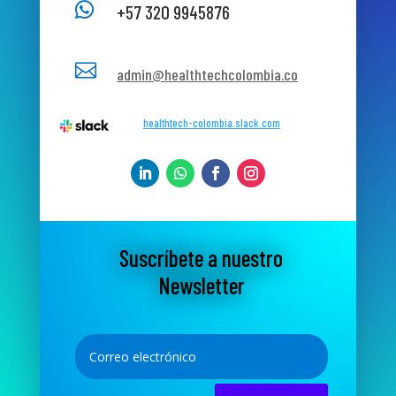

+57 320 9945876

admin@healthtechcolombia.co
healthtech-colombia.slack.com
Suscríbete a nuestro
Newsletter