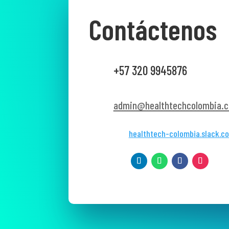
Contáctenos
+57 320 9945876
admin@healthtechcolombia.c
healthtech-colombia.slack.c