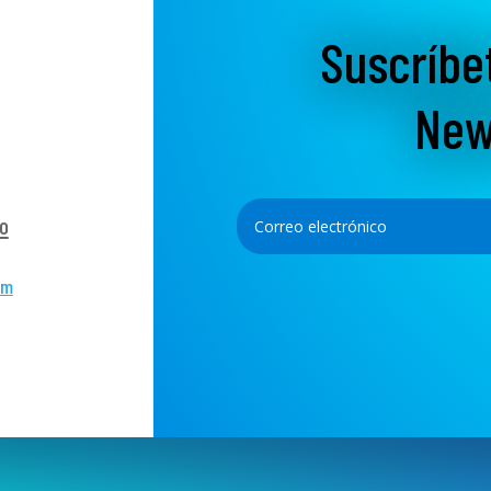
Suscríbe
New
o
om