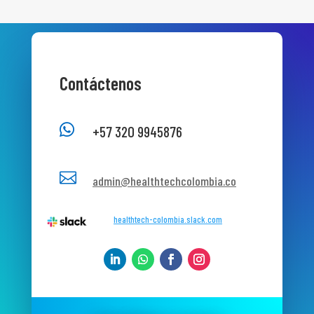
Contáctenos

+57 320 9945876

admin@healthtechcolombia.co
healthtech-colombia.slack.com