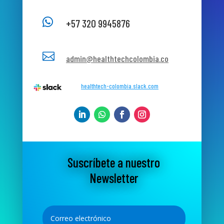

+57 320 9945876

admin@healthtechcolombia.co
healthtech-colombia.slack.com
Suscríbete a nuestro
Newsletter