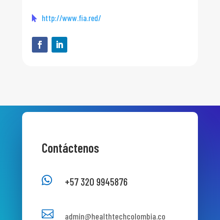
http://www.fia.red/
Contáctenos

+57 320 9945876

admin@healthtechcolombia.co