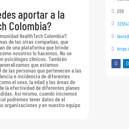
des aportar a la
CEO
ch Colombia?
32124
comunidad HealthTech Colombia?
:
laura@
nas de las otras compañías, que
n de una plataforma que brinde
https:
, como nosotros lo hacemos. No se
on psicólogos clínicos. También
 generalizamos que estamos
l de las personas que pertenecen a las
lencia e incidencia de diferentes
omo el sexo, la edad y las áreas de
e la efectividad de diferentes planes
ndidas. Así mismo, cuando iniciemos
cial podremos tener datos de el
as organizaciones y en nuestro equipo