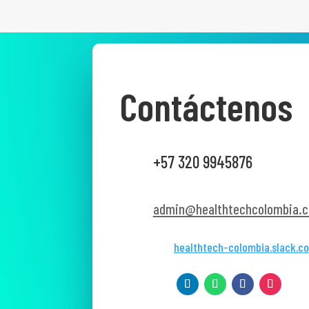
Contáctenos
+57 320 9945876
admin@healthtechcolombia.c
healthtech-colombia.slack.c