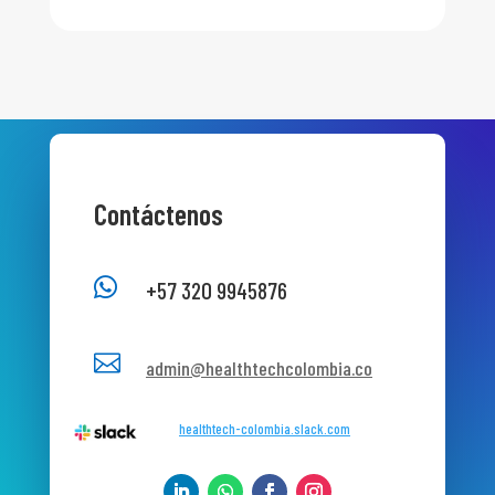
Contáctenos

+57 320 9945876

admin@healthtechcolombia.co
healthtech-colombia.slack.com