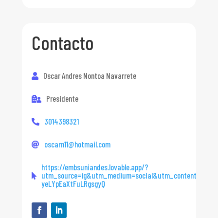
Contacto
Oscar Andres Nontoa Navarrete
Presidente
3014398321
oscarn11@hotmail.com
https://embsuniandes.lovable.app/?
utm_source=ig&utm_medium=social&utm_content=link_
yeLYpEaXtFuLRgsgyQ