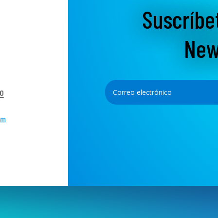
Suscríbe
New
o
om