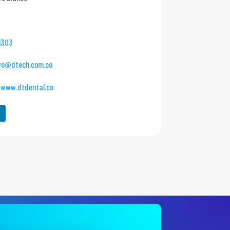
1303
vo@dtech.com.co
/www.dtdental.co