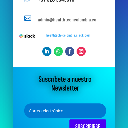

admin@healthtechcolombia.co
healthtech-colombia.slack.com
Suscríbete a nuestro
Newsletter
SUSCRIBIRSE