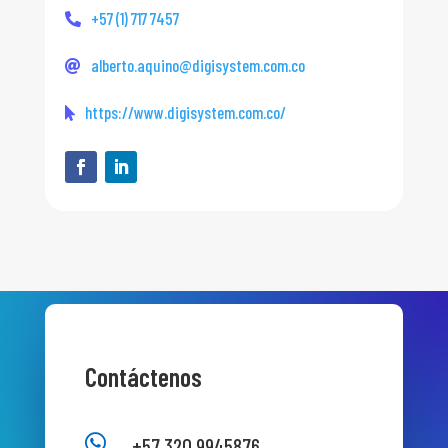
+57 (1) 717 7457
alberto.aquino@digisystem.com.co
https://www.digisystem.com.co/
Contáctenos

+57 320 9945876