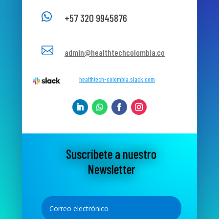

+57 320 9945876

admin@healthtechcolombia.co
healthtech-colombia.slack.com
Suscríbete a nuestro
Newsletter