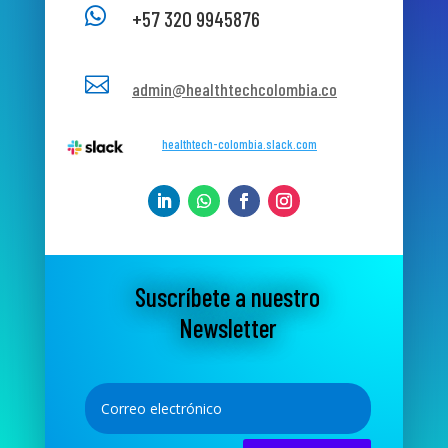

+57 320 9945876

admin@healthtechcolombia.co
healthtech-colombia.slack.com
Suscríbete a nuestro
Newsletter