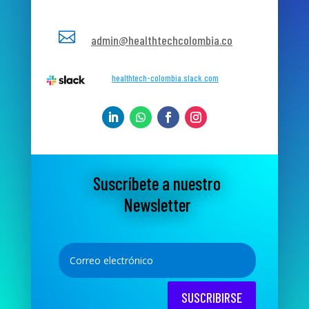

admin@healthtechcolombia.co
healthtech-colombia.slack.com
Suscríbete a nuestro
Newsletter
SUSCRIBIRSE