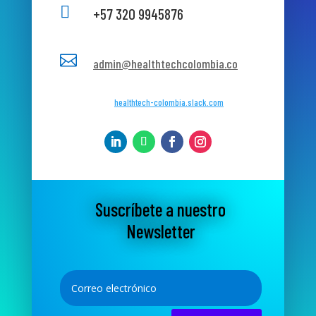

+57 320 9945876

admin@healthtechcolombia.co
healthtech-colombia.slack.com
Suscríbete a nuestro
Newsletter