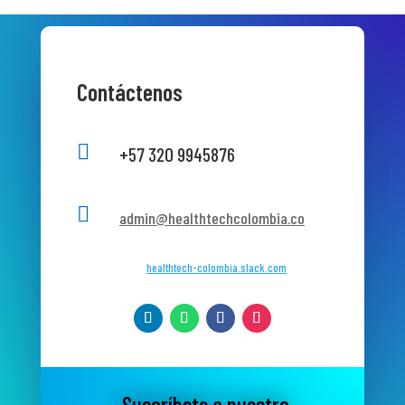
Contáctenos

+57 320 9945876

admin@healthtechcolombia.co
healthtech-colombia.slack.com
Suscríbete a nuestro