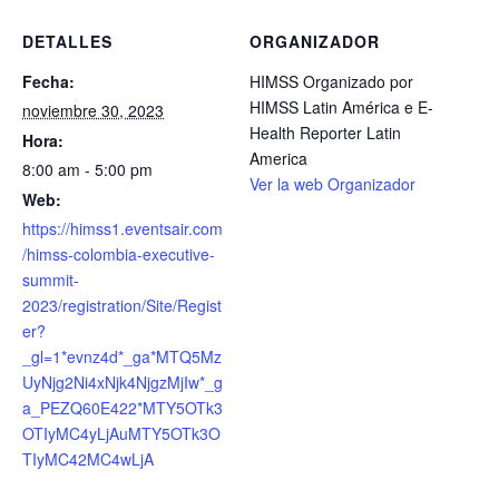
DETALLES
ORGANIZADOR
Fecha:
HIMSS Organizado por
HIMSS Latin América e E-
noviembre 30, 2023
Health Reporter Latin
Hora:
America
8:00 am - 5:00 pm
Ver la web Organizador
Web:
https://himss1.eventsair.com
/himss-colombia-executive-
summit-
2023/registration/Site/Regist
er?
_gl=1*evnz4d*_ga*MTQ5Mz
UyNjg2Ni4xNjk4NjgzMjIw*_g
a_PEZQ60E422*MTY5OTk3
OTIyMC4yLjAuMTY5OTk3O
TIyMC42MC4wLjA