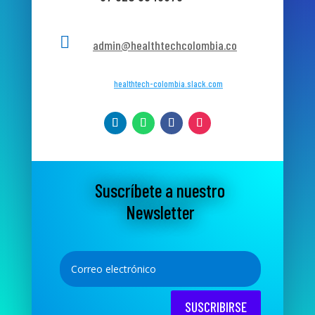

admin@healthtechcolombia.co
healthtech-colombia.slack.com
Suscríbete a nuestro
Newsletter
SUSCRIBIRSE