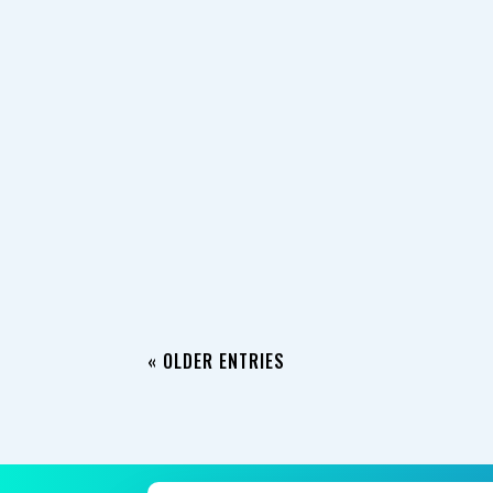
Por: Luz Ángela Salcedo Galeano Enfermera egr
Bosque) y en Gerencia Hospitalaria (Pontifici
« OLDER ENTRIES