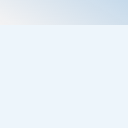
Por Luz Ángela Salcedo Galeano · Fellow en At
El documento explora la evolución del magn
destacando la importancia del liderazgo, la ev