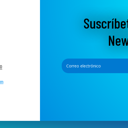
Suscríbe
New
o
om