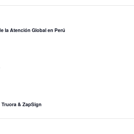
de la Atención Global en Perú
5
on Truora & ZapSign