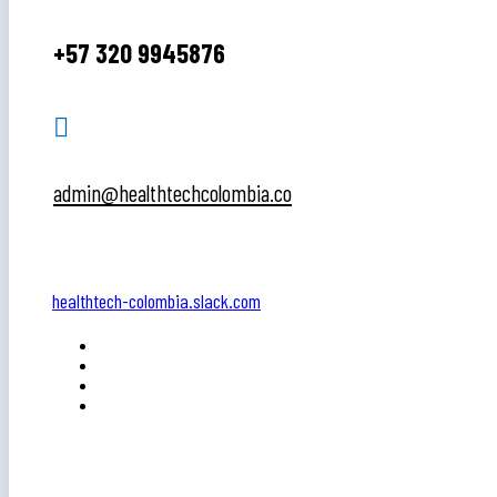
+57 320 9945876

admin@healthtechcolombia.co
healthtech-colombia.slack.com