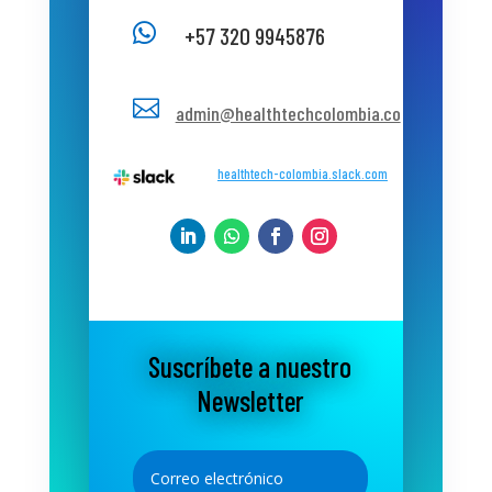

+57 320 9945876

admin@healthtechcolombia.co
healthtech-colombia.slack.com
Suscríbete a nuestro
Newsletter