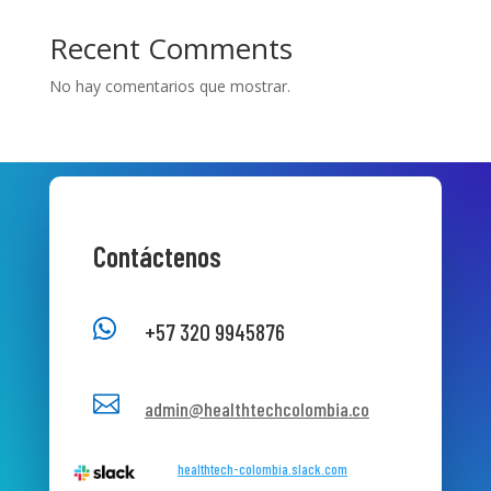
Recent Comments
No hay comentarios que mostrar.
Contáctenos

+57 320 9945876

admin@healthtechcolombia.co
healthtech-colombia.slack.com